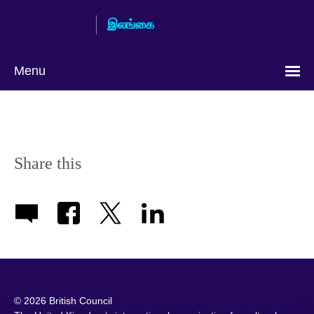
Skip
இலங்கை
to
main
content
Menu
Share this
© 2026 British Council