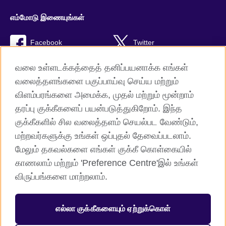
எம்மோடு இணையுங்கள்
Facebook
Twitter
Instagram
RSS
வலை உள்ளடக்கத்தைத் தனிப்பயனாக்க எங்கள்
வலைத்தளங்களை பகுப்பாய்வு செய்ய மற்றும்
TikTok
விளம்பரங்களை அமைக்க, முதல் மற்றும் மூன்றாம்
தரப்பு குக்கீகளைப் பயன்படுத்துகிறோம். இந்த
குக்கீகளில் சில வலைத்தளம் செயல்பட வேண்டும்,
மற்றவர்களுக்கு உங்கள் ஒப்புதல் தேவைப்படலாம்.
British Council global
மேலும் தகவல்களை எங்கள் குக்கீ கொள்கையில்
தனியுரிமை மற்றும் பயன்பாட்டு விதிமுறைகள்
காணலாம் மற்றும் 'Preference Centre'இல் உங்கள்
குக்கீகள்
விருப்பங்களை மாற்றலாம்.
Sitemap
எல்லா குக்கீகளையும் ஏற்றுக்கொள்
© 2026 British Council
The United Kingdom’s international organisation for cultural