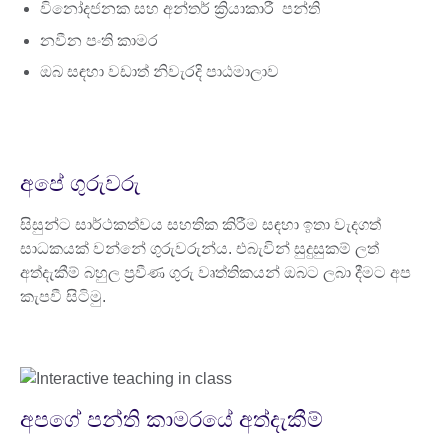
විනෝදජනක සහ අන්තර් ක්‍රියාකාරී පන්ති
නවීන පංති කාමර
ඔබ සඳහා වඩාත් නිවැරදි පාඨමාලාව
අපේ ගුරුවරු
සිසුන්ට සාර්ථකත්වය සහතික කිරීම සඳහා ඉතා වැදගත්
සාධකයක් වන්නේ ගුරුවරුන්ය. එබැවින් සුදුසුකම් ලත්
අත්දැකීම් බහුල ප්‍රවීණ ගුරු වෘත්තිකයන් ඔබට ලබා දීමට අප
කැපවී සිටිමු.
අපගේ පන්ති කාමරයේ අත්දැකීම්