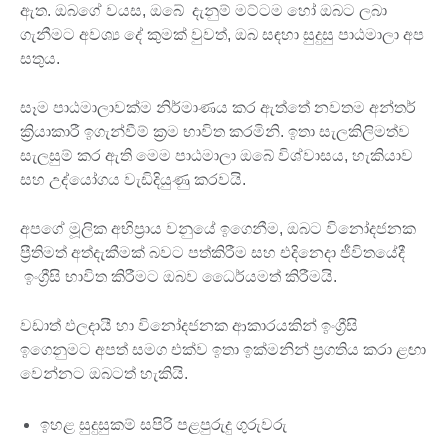
ඇත. ඔබගේ වයස, ඔබේ දැනුම් මට්ටම හෝ ඔබට ලබා
ගැනීමට අවශ්‍ය දේ කුමක් වුවත්, ඔබ සඳහා සුදුසු පාඨමාලා අප
සතුය.
සෑම පාඨමාලාවක්ම නිර්මාණය කර ඇත්තේ නවතම අන්තර්
ක්‍රියාකාරී ඉගැන්වීම් ක්‍රම භාවිත කරමිනි. ඉතා සැලකිලිමත්ව
සැලසුම් කර ඇති මෙම පාඨමාලා ඔබේ විශ්වාසය, හැකියාව
සහ උද්යෝගය වැඩිදියුණු කරවයි.
අපගේ මූලික අභිප්‍රාය වනුයේ ඉගෙනීම, ඔබට විනෝදජනක
ප්‍රීතිමත් අත්දැකීමක් බවට පත්කිරීම සහ එදිනෙදා ජීවිතයේදී
ඉංග්‍රීසි භාවිත කිරීමට ඔබව ධෛර්යමත් කිරීමයි.
වඩාත් ඵලදායී හා විනෝදජනක ආකාරයකින් ඉංග්‍රීසි
ඉගෙනුමට අපත් සමග එක්ව ඉතා ඉක්මනින් ප්‍රගතිය කරා ළඟා
වෙන්නට ඔබටත් හැකියි.
ඉහළ සුදුසුකම් සපිරි පළපුරුදු ගුරුවරු