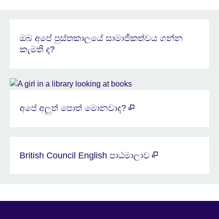
ඔබ අපේ පුස්තකාලයේ සාමාජිකත්වය ගන්න
කැමති ද?
අපේ අලුත් පොත් මොනවාද?
British Council English පාඨමාලාව