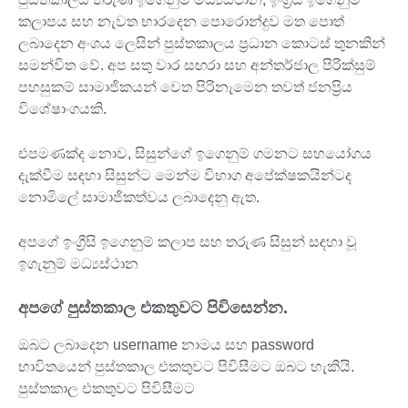
කලාපය සහ නැවත භාරදෙන පොරොන්දුව මත පොත්
ලබාදෙන අංශය ලෙසින් පුස්තකාලය ප්‍රධාන කොටස් තුනකින්
සමන්විත වේ. අප සතු වාර සඟරා සහ අන්තර්ජාල පිරික්සුම්
පහසුකම් සාමාජිකයන් වෙත පිරිනැමෙන තවත් ජනප්‍රිය
විශේෂාංගයකි.
එපමණක්ද නොව, සිසුන්ගේ ඉගෙනුම් ගමනට සහයෝගය
දැක්වීම සඳහා සිසුන්ට මෙන්ම විභාග අපේක්ෂකයින්ටද
නොමිලේ සාමාජිකත්වය ලබාදෙනු ඇත.
අපගේ ඉංග්‍රීසි ඉගෙනුම් කලාප සහ තරුණ සිසුන් සඳහා වූ
ඉගැනුම් මධ්‍යස්ථාන
අපගේ පුස්තකාල එකතුවට පිවිසෙන්න.
ඔබට ලබාදෙන username නාමය සහ password
භාවිතයෙන් පුස්තකාල එකතුවට පිවිසීමට ඔබට හැකියි.
පුස්තකාල එකතුවට පිවිසීමට