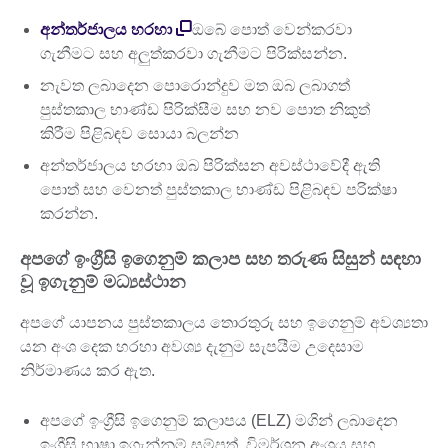
අන්තර්ජාලය හරහා
ඔබේ පොත් වෙන්කරවා
ගැනීමට සහ අලුත්කරවා ගැනීමට පිරික්සන්න.
නැවත ලබාදෙන පොරොන්දුව මත ඔබ ලබාගත්
පුස්තකාල භාණ්ඩ පිරික්සීම සහ නව පොත නිකුත්
කිරීම පිළිබඳව සොයා බලන්න
අන්තර්ජාලය හරහා ඔබ පිරික්සන අවස්ථාවේදී ඇති
පොත් සහ වෙනත් පුස්තකාල භාණ්ඩ පිළිබඳව පරික්ෂා
කරන්න.
අපගේ ඉංග්‍රීසි ඉගෙනුම් කලාප සහ තරුණ සිසුන් සඳහා
වූ ඉගැනුම් මධ්‍යස්ථාන
අපගේ යාපනය පුස්තකාලය තොරතුරු සහ ඉගෙනුම් අවශ්‍යතා
යන අංශ දෙක හරහා අවශ්‍ය දැනුම සැපයීම උදෙසාම
නිර්මාණය කර ඇත.
අපගේ ඉංග්‍රීසි ඉගෙනුම් කලාපය (ELZ) මගින් ලබාදෙන
ඉංග්‍රීසි භාෂා ඉගැන්නුම් සම්පත්, විමර්ශන අංශය සහ