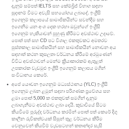
දැනුම් සම්පත් IELTS සහ කේම්බ්‍රිජ් විභාග සඳහා
සුදානම් වීමට අවැසි සහයෝගය ලබාදේ. ඉංග්‍රීසි
ඉගෙනුම් කලාපයේ සාමාජිකයින්ට සවන්දීම සහ
ඉගෙනීම යන අංශ දෙක හරහා ඔවුන්ගේ ඉංග්‍රීසි
ඉගෙනුම් හැකියාවන් පුහුණු කිරීමට අවස්ථාව උදාවේ.
පොත් පත් සහ CD පට විශාල එකතුවකට අමතරව
පුස්තකාල සාමාජිකයින් සහ සාමාජිකයින් නොවන අය
සඳහාත් කථන කුසලතා වර්ධනය කිරීමේ අරමුණෙන්
විවිධ අවස්ථාවන් මෙන්ම ක්‍රියාකාරකම් ඇතුළත්
උපකාරක වැඩමුළු ඉංග්‍රීසි ඉගෙනුම් කලාපය මගින්
සංවිධානය කෙරේ.
අපේ යෞවන ඉගෙනුම් මධ්‍යස්ථානය (YLC) ඉංග්‍රීසි
ඉගෙනුම ලබන ළමුන් සඳහා පරිගණක ප්‍රවේශය සහ
ළමා පොත් 5,000 ක එකතුවක් සමගින් දැනුම
ලබාගැනීමට අවස්ථාව ලබා දෙයි. කුඩාවියේ සිටම
කියවීමේ පුරුද්ද වර්ධනය කරමින් පොත් පත් කෙරේ දිගු
කාලීන රුචිකත්වයක් සිසුන් තුළ වර්ධනය කිරීම
වෙනුවෙන් කියවීම් වැඩසටහන් කතාන්දර සැසි